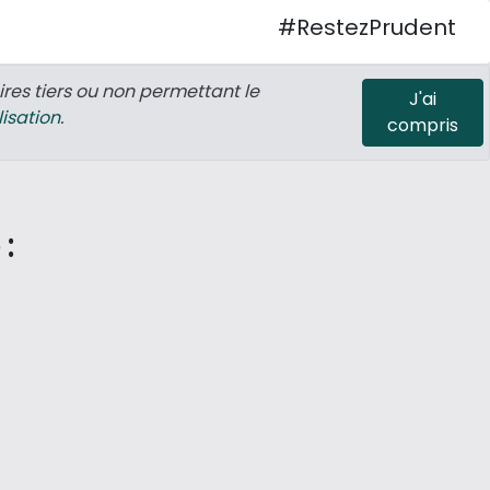
#RestezPrudent
ires tiers ou non permettant le
J'ai
lisation
.
compris
: